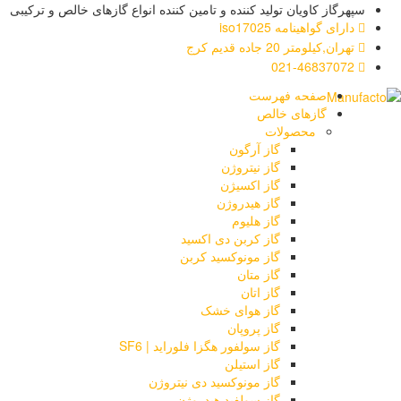
سپهرگاز کاویان تولید کننده و تامین کننده انواع گازهای خالص و ترکیبی
دارای گواهینامه iso17025
تهران,کیلومتر 20 جاده قدیم کرج
021-46837072
صفحه فهرست
گازهای خالص
محصولات
گاز آرگون
گاز نیتروژن
گاز اکسیژن
گاز هیدروژن
گاز هلیوم
گاز کربن دی اکسید
گاز مونوکسید کربن
گاز متان
گاز اتان
گاز هوای خشک
گاز پروپان
گاز سولفور هگزا فلوراید | SF6
گاز استیلن
گاز مونوکسید دی نیتروژن
گاز سولفید هیدروژن