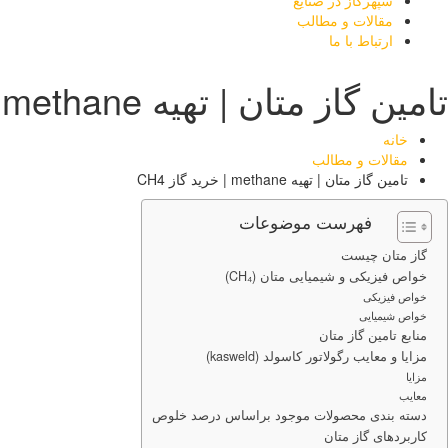
سپهرگاز در صنایع
مقالات و مطالب
ارتباط با ما
تامین گاز متان | تهیه methane | خرید گاز CH4
خانه
مقالات و مطالب
تامین گاز متان | تهیه methane | خرید گاز CH4
فهرست موضوعات
گاز متان چیست
خواص فیزیکی و شیمیایی متان (CH₄)
خواص فیزیکی
خواص شیمیایی
منابع تامین گاز متان
مزایا و معایب رگولاتور کاسولد (kasweld)
مزایا
معایب
دسته بندی محصولات موجود براساس درصد خلوص
کاربردهای گاز متان