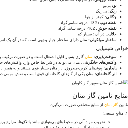
بو
:
بی‌بو
رنگ
:
بی‌رنگ
چگالی
:
کمتر از هوا
نقطه ذوب
:
182- درجه سانتی‌گراد
نقطه جوش
:
162- درجه سانتی‌گراد
حلالیت در آب
:
بسیار کم
ساختار مولکولی
:
متان دارای ساختار چهار وجهی است که در آن یک اتم 
خواص شیمیایی
سوخت‌پذیری
:
متان
گازی بسیار قابل اشتعال است و در صورت ترکیب با ا
واکنش‌های جایگزینی
:
متان می‌تواند در شرایط خاص وارد واکنش‌های جا
پایداری
:
پیوندهای کربن-هیدروژن در متان بسیار قوی هستند و به همین دل
اثر گلخانه‌ای
:
متان یکی از گازهای گلخانه‌ای قوی است و نقش مهمی در 
منابع تامین گاز متان
تامین
گاز متان
از منابع مختلفی صورت می‌گیرد:
1. منابع طبیعی:
تخریب مواد آلی در محیط‌های بی‌هوازی مانند باتلاق‌ها، مزارع برن
تجزیه مواد آلی در محل‌های دفن زباله