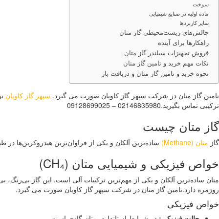
سوخت
ماده اولیه در صنایع شیمیایی
سایر کاربردها
چالش‌های زیست‌محیطی گاز متان
راهکارها برای آینده
فروش تجهیزات سیلندر گاز متان
نکات مهم خرید و تامین گاز متان
نحوه خرید و تامین گاز متان و دریافت بار
تامین گاز متان در شرکت سپهر گاز کاویان صورت می گیرد.
سپهر گاز کاویان
ترکیبی تماس بگیرید.02146835980 – 09128699025
گاز متان چیست
گاز
متان (Methane)
ساده‌ترین آلکان و یکی از فراوان‌ترین هیدروکربن‌ها در طبیعت است. فرمول شیمیایی آن CH₄ است که نشان م
خواص فیزیکی و شیمیایی متان (CH₄)
متان ساده‌ترین آلکان و یکی از مهم‌ترین ترکیبات آلی است. این گاز بی‌رنگ، 
روزمره دارد.تامین گاز متان در شرکت سپهر گاز کاویان صورت می گیرد.
خواص فیزیکی
حالت فیزیکی
:
در شرایط استاندارد، متان گازی است.