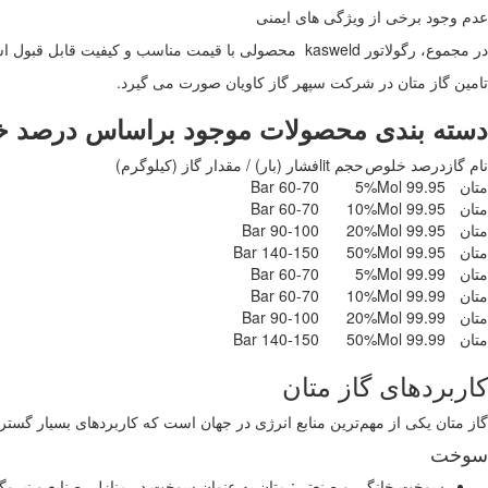
عدم وجود برخی از ویژگی های ایمنی
در مجموع، رگولاتور kasweld محصولی با قیمت مناسب و کیفیت قابل قبول است که برای مصارف عمومی مانند جوشکاری و برشکاری سبک مناسب است.
تامین گاز متان در شرکت سپهر گاز کاویان صورت می گیرد.
دسته بندی محصولات موجود براساس درصد 
نام گاز
درصد خلوص
حجم lit
فشار (بار) / مقدار گاز (کیلوگرم)
متان
99.95 Mol%
5
60-70 Bar
متان
99.95 Mol%
10
60-70 Bar
متان
99.95 Mol%
20
90-100 Bar
متان
99.95 Mol%
50
140-150 Bar
متان
99.99 Mol%
5
60-70 Bar
متان
99.99 Mol%
10
60-70 Bar
متان
99.99 Mol%
20
90-100 Bar
متان
99.99 Mol%
50
140-150 Bar
کاربردهای گاز متان
گاز متان یکی از مهم‌ترین منابع انرژی در جهان است که کاربردهای بسیار گسترد
سوخت
سوخت خانگی و صنعتی: متان به عنوان سوخت در منازل، صنایع و نیروگاه‌