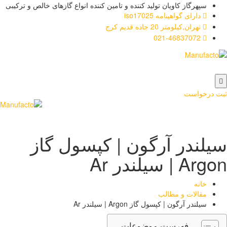
سپهرگاز کاویان تولید کننده و تامین کننده انواع گازهای خالص و ترکیبی
دارای گواهینامه iso17025
تهران,کیلومتر 20 جاده قدیم کرج
021-46837072
ت درخواست
یلندر آرگون | کپسول گاز
Ar | سیلندر Ar
خانه
مقالات و مطالب
سیلندر آرگون | کپسول گاز Argon | سیلندر Ar
فهرست موضوعات