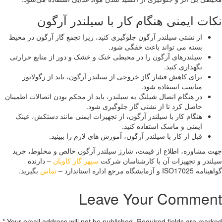
ات ایمنی هنگام کار با سیلندر آرگون
از نشتی سیلندر آرگون جلوگیری کنید، زیرا تجمع گاز آرگون در محیط
بسته می تواند باعث خفگی شود.
سیلندرهای آرگون را در محیطی خنک و خشک و دور از منابع حرارتی
نگهداری کنید.
برای کاهش فشار گاز خروجی از سیلندر آرگون، باید از رگولاتور
مناسب استفاده شود.
در هنگام اتصال شیلنگ به سیلندر، باید از محکم بودن اتصالات اطمینان
حاصل کرد تا از نشتی گاز جلوگیری شود.
هنگام کار با سیلندر آرگون، از تجهیزات ایمنی مانند دستکش، عینک
ایمنی و ماسک استفاده کنید.
قبل از کار با سیلندر آرگون، آموزش های لازم را ببینید.
 مشاوره، اطلاع از قیمت، شارژ سیلندر آرگون خالص و مخلوط، خرید
ندر و تجهیزات آن با کارشناسان شرکت
سپهر گاز کاویان
– دارنده
ISO1 و آزمایشگاه مرجع اداره استاندارد –
تماس
بگیرید.
Leave Your Commen
*
Your email address will not be published. Required fields are mar