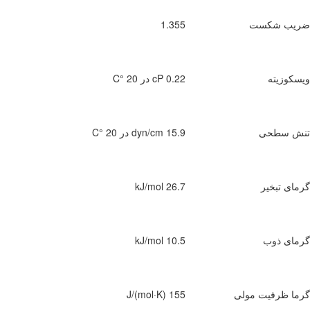
 شکست
1.355
یته
0.22 cP در 20 °C
سطحی
15.9 dyn/cm در 20 °C
تبخیر
26.7 kJ/mol
 ذوب
10.5 kJ/mol
ظرفیت مولی
155 J/(mol·K)