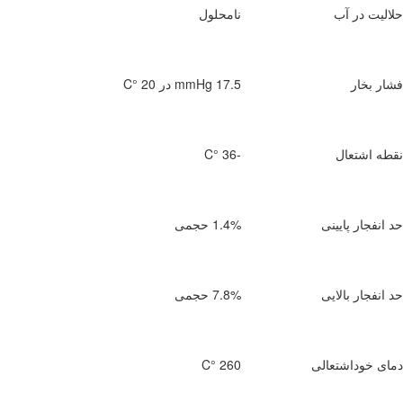
 در آب
نامحلول
خار
17.5 mmHg در 20 °C
شتعال
-36 °C
ار پایینی
1.4% حجمی
ار بالایی
7.8% حجمی
وداشتعالی
260 °C