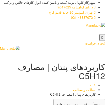
سپهرگاز کاویان تولید کننده و تامین کننده انواع گازهای خالص و ترکیبی
دارای گواهینامه iso17025
تهران,کیلومتر 20 جاده قدیم کرج
021-46837072
رخواست
بردهای پنتان | مصارف
C5H
خانه
مقالات و مطالب
کاربردهای پنتان | مصارف C5H12
فهرست موضوعات