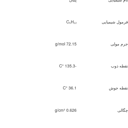
 شیمیایی
C₅H₁₂
ولی
72.15 g/mol
ذوب
-135.3 °C
جوش
36.1 °C
0.626 g/cm³