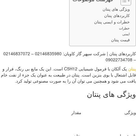
گی های پنتان
بردهای پنتان
ات و ایمنی پنتان
رات
نی
ت پنتان
کاربردهای پنتان | شرکت سپهر گاز کاویان: 02146835980 – 02146837072
یک آلکان با فرمول شیمیایی C5H12 است. این یک مایع بی رنگ، فرار و
شتعال با بوی بنزین است. پنتان در طبیعت به عنوان یک جزء از نفت خام
ی شود و همچنین می توان آن را به صورت مصنوعی تولید کرد.
ی های پنتان
مقدار
میایی
پنتان