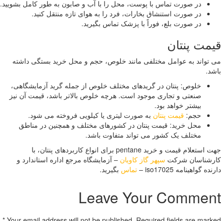
در صورت تماس با پوست، محل را با آب و صابون به طور کامل بشویید.
در صورت استنشاق بخارات، فرد را به هوای تازه منتقل کنید.
در صورت بلع، فوراً با پزشک تماس بگیرید.
 پنتان
ند به عوامل مختلفی مانند خلوص، حجم و محل خرید بستگی داشته
خلوص: پنتان در گریدهای مختلف خلوص از جمله گرید آزمایشگاهی،
صنعتی و تجاری موجود است. هرچه خلوص بالاتر باشد، قیمت آن نیز
بیشتر خواهد بود.
حجم:
قیمت پنتان
به صورت لیتری یا کیلویی فروخته می شود.
محل خرید: قیمت پنتان در کشورهای مختلف و همچنین در مناطق
مختلف یک کشور می تواند متفاوت باشد.
جهت استعلام قیمت و خرید pentane برای انواع کاربردهای پنتان، با
اسان شرکت
سپهر گاز کاویان
– آزمایشگاه مرجع اداره استاندارد و
هینامه iso17025 –
تماس
بگیرید.
Leave Your Comm
*
Your email address will not be published. Required fields are 