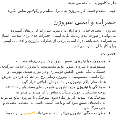
 و کامپوزیت ساخته می شوند.
 استعلام قیمت گاز نیتروژن به همراه سیلندر و رگولاتور تماس بگیرید.
رات و ایمنی نیتروژن
روژن، عنصری حیاتی و فراوان در زمین، علی‌رغم کاربردهای گسترده،
تواند در صورت عدم رعایت نکات ایمنی، خطرات جدی برای سلامتی انسان
همراه داشته باشد. در ادامه به برخی از خطرات نیتروژن و اقدامات ایمنی
ی کار با آن اشاره می‌کنم:
رات
مسمومیت با نیتروژن
:
تنفس نیتروژن خالص می‌تواند منجر به
مسمومیت با نیتروژن شود. علائم مسمومیت با نیتروژن شامل سرگیجه،
خستگی، تنگی نفس، کاهش هوشیاری و در موارد شدید، بیهوشی و
مرگ است. مسمومیت با نیتروژن زمانی رخ می‌دهد که فرد در معرض
غلظت‌های بالای نیتروژن در مدت زمان طولانی قرار گیرد.
سوختگی با نیتروژن مایع
:
نیتروژن مایع در دمای بسیار پایین (195.8-
درجه سانتیگراد) جوش می‌آید و تماس با آن می‌تواند منجر به
سوختگی‌های شدید (کرایوژنیک) شود. سوختگی با نیتروژن مایع می‌تواند
به بافت‌های عمیق نفوذ کند و باعث آسیب دائمی به اعصاب، عضلات و
حتی مرگ شود.
خطرات خفگی
:
نیتروژن بی‌اثر است و می‌تواند
اکسیژن
را از محیط