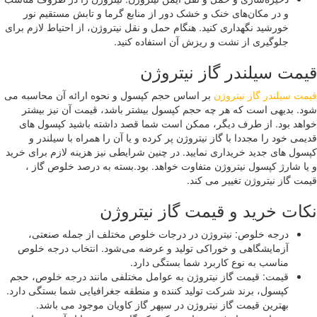
و در مکان‌های خنک و خشک دور از منابع گرما و تابش مستقیم نور
خورشید نگهداری کنید. هنگام حمل و نقل نیتروژن، از احتیاط لازم برای
جلوگیری از نشت و ریزش آن استفاده کنید.
مت سیلندر گاز نیتروژن
ت سیلندر گاز نیتروژن
بر اساس حجم کپسول و نحوه ارائه آن محاسبه می
. بدیهی است که هر چه حجم کپسول بیشتر باشد، قیمت آن نیز بیشتر
هد بود. از طرف دیگر، ممکن است شما قصد داشته باشید کپسول های
می خود را مجددا با گاز نیتروژن پر کرده و یا آن را همراه با سیلندر و
ول های جدید خریداری نمایید. در چنین شرایطی نیز هزینه لازم برای خرید
ا شارژ کپسول نیتروژن متفاوت خواهد. بود.بسته به درصد خلوص گاز ،
ت گاز نیتروژن تغییر می کند.
ات خرید و قیمت گاز نیتروژن
درجه خلوص: نیتروژن در درجات خلوص مختلف از جمله صنعتی،
آزمایشگاهی و خوراکی تولید و عرضه می‌شود. انتخاب درجه خلوص
مناسب به نوع کاربرد شما بستگی دارد.
قیمت: قیمت گاز نیتروژن به عوامل مختلفی مانند درجه خلوص، حجم
کپسول، برند شرکت تولید کننده و منطقه جغرافیایی شما بستگی دارد.
بهترین قیمت گاز نیتروژن در سپهر گاز کاویان موجود می باشد.