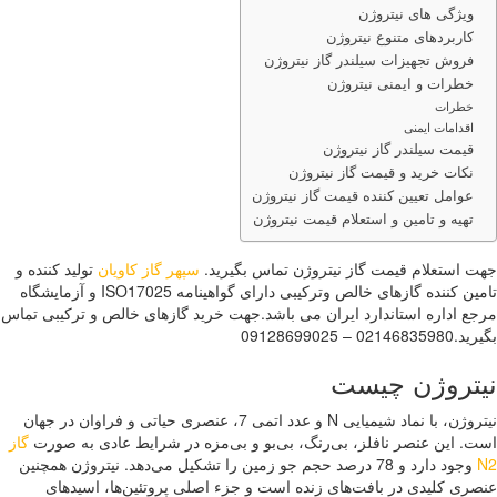
ویژگی های نیتروژن
کاربردهای متنوع نیتروژن
فروش تجهیزات سیلندر گاز نیتروژن
خطرات و ایمنی نیتروژن
خطرات
اقدامات ایمنی
قیمت سیلندر گاز نیتروژن
نکات خرید و قیمت گاز نیتروژن
عوامل تعیین کننده قیمت گاز نیتروژن
تهیه و تامین و استعلام قیمت نیتروژن
 استعلام قیمت گاز نیتروژن تماس بگیرید.
سپهر گاز کاویان
تولید کننده و
تامین کننده گازهای خالص وترکیبی دارای گواهینامه ISO17025 و آزمایشگاه
ع اداره استاندارد ایران می باشد.جهت خرید گازهای خالص و ترکیبی تماس
02146 – 09128699025
تروژن چیست
نیتروژن، با نماد شیمیایی N و عدد اتمی 7، عنصری حیاتی و فراوان در جهان
. این عنصر نافلز، بی‌رنگ، بی‌بو و بی‌مزه در شرایط عادی به صورت
گاز
وجود دارد و 78 درصد حجم جو زمین را تشکیل می‌دهد. نیتروژن همچنین
ری کلیدی در بافت‌های زنده است و جزء اصلی پروتئین‌ها، اسیدهای