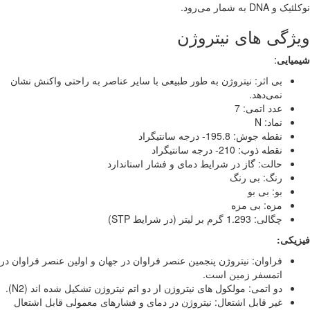
و DNA به شمار می‌رود.
ژگی های نیتروژن
یایی
:
بی اثر: نیتروژن به طور طبیعی با سایر عناصر به راحتی واکنش نشان
نمی‌دهد.
عدد اتمی: 7
نماد: N
نقطه جوش: 195.8- درجه سانتیگراد
نقطه ذوب: 210- درجه سانتیگراد
حالت: گاز در شرایط دمای و فشار استاندارد
رنگ: بی رنگ
بو: بی بو
مزه: بی مزه
چگالی: 1.293 گرم بر لیتر (در شرایط STP)
یکی:
فراوان: نیتروژن پنجمین عنصر فراوان در جهان و اولین عنصر فراوان در
اتمسفر زمین است.
دو اتمی: مولکول های نیتروژن از دو اتم نیتروژن تشکیل شده اند (N2).
غیر قابل اشتعال: نیتروژن در دمای و فشارهای معمولی قابل اشتعال