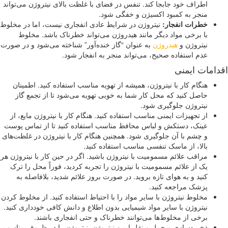
اطراف خود جابجا کند. تنفس در فضای با غلظت بالای نیتروژن می‌تواند
منجر به کمبود اکسیژن و خفگی شود.
خطرات انفجار
:
نیتروژن در شرایط عادی انفجاری نیست، اما در مخلوط
با برخی مواد دیگر مانند هیدروژن می‌تواند خطرناک باشد. مخلوط
نیتروژن و
هیدروژن
به عنوان “گاز خنده‌آور” شناخته می‌شود و در صورت
عدم استفاده صحیح، می‌تواند منجر به انفجار شود.
دامات ایمنی
هنگام کار با نیتروژن، همیشه از تهویه مناسب استفاده کنید. اطمینان
حاصل کنید که محل کار شما به خوبی تهویه می‌شود تا از تجمع گاز
نیتروژن جلوگیری شود.
از تجهیزات ایمنی مناسب استفاده کنید. هنگام کار با نیتروژن مایع، از
عینک، دستکش و لباس محافظ مناسب استفاده کنید تا از تماس پوست
و چشم با آن جلوگیری شود. همچنین هنگام کار با نیتروژن در غلظت‌های
بالا، از ماسک تنفسی مناسب استفاده کنید.
مراقب علائم مسمومیت با نیتروژن باشید. اگر در حین کار با نیتروژن هر
یک از علائم مسمومیت با نیتروژن را تجربه کردید، فوراً محل را ترک
کنید و به هوای تازه بروید. در صورت بروز علائم شدید، بلافاصله به
پزشک مراجعه کنید.
مخلوط نیتروژن با سایر مواد را با احتیاط استفاده کنید. از مخلوط کردن
نیتروژن با سایر مواد شیمیایی بدون اطلاع و دانش کافی خودداری کنید.
برخی از مخلوط‌ها می‌توانند خطرناک و حتی انفجاری باشند.
ذخیره‌سازی و حمل و نقل ایمن نیتروژن. نیتروژن را در ظروف مناسب