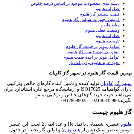
دسته بندی محصولات موجود بر اساس درصد خلوص
خطرات هلیوم
قیمت سیلندر گاز هلیوم
فروش تجهیزات سیلندر گاز هلیوم
منابع هلیوم
وضعیت فعلی هلیوم
خطرات هلیوم
تاریخچه هلیوم
عوامل موثر بر قیمت گاز هلیوم
پیش‌بینی آینده قیمت گاز هلیوم
عوامل موثر بر آینده قیمت هلیوم
نحوه خرید هلیوم و دریافت بار
بهترین قیمت گاز هلیوم در سپهر گاز کاویان
سپهر گاز کاویان
تولید کننده و تامین کننده گازهای خالص وترکیبی
دارای گواهینامه ISO17025 و آزمایشگاه مرجع اداره استاندارد ایران
می باشد.جهت خرید گازهای خالص و ترکیبی تماس
بگیرید.02146835980 – 09128699025
گاز هلیوم چیست
هلیوم
عنصری شیمیایی با نماد He و عدد اتمی 2 است. این عنصر
دومین عنصر سبک (پس از
هیدروژن
) و اولین گاز نجیب در جدول