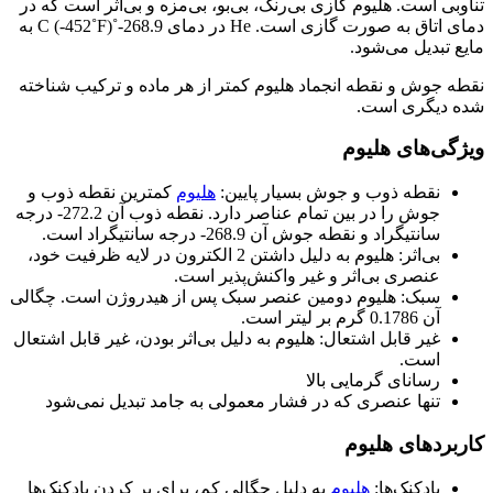
تناوبی است. هلیوم گازی بی‌رنگ، بی‌بو، بی‌مزه و بی‌اثر است که در
دمای اتاق به صورت گازی است. He در دمای 268.9-˚C (-452˚F) به
مایع تبدیل می‌شود.
نقطه جوش و نقطه انجماد هلیوم کمتر از هر ماده و ترکیب شناخته
شده دیگری است.
ویژگی‌های هلیوم
نقطه ذوب و جوش بسیار پایین:
هلیوم
کمترین نقطه ذوب و
جوش را در بین تمام عناصر دارد. نقطه ذوب آن 272.2- درجه
سانتیگراد و نقطه جوش آن 268.9- درجه سانتیگراد است.
بی‌اثر: هلیوم به دلیل داشتن 2 الکترون در لایه ظرفیت خود،
عنصری بی‌اثر و غیر واکنش‌پذیر است.
سبک: هلیوم دومین عنصر سبک پس از هیدروژن است. چگالی
آن 0.1786 گرم بر لیتر است.
غیر قابل اشتعال: هلیوم به دلیل بی‌اثر بودن، غیر قابل اشتعال
است.
رسانای گرمایی بالا
تنها عنصری که در فشار معمولی به جامد تبدیل نمی‌شود
کاربردهای هلیوم
بادکنک‌ها:
هلیوم
به دلیل چگالی کم، برای پر کردن بادکنک‌ها