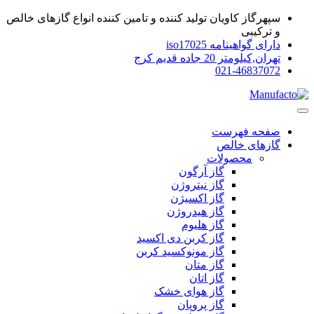
سپهرگاز کاویان تولید کننده و تامین کننده انواع گازهای خالص
و ترکیبی
دارای گواهینامه iso17025
تهران,کیلومتر 20 جاده قدیم کرج
021-46837072
صفحه فهرست
گازهای خالص
محصولات
گاز آرگون
گاز نیتروژن
گاز اکسیژن
گاز هیدروژن
گاز هلیوم
گاز کربن دی اکسید
گاز مونوکسید کربن
گاز متان
گاز اتان
گاز هوای خشک
گاز پروپان