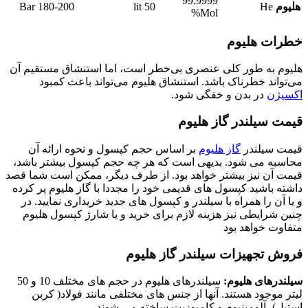
99.9999
هلیوم
He
50 lit
180-200 Bar
Mol%
خطرات هلیوم
هلیوم به طور کلی عنصری بی‌خطر است، اما استنشاق مستقیم آن
می‌تواند خطرناک باشد. استنشاق هلیوم می‌تواند باعث کمبود
اکسیژن
در بدن و خفگی شود.
قیمت سیلندر گاز هلیوم
قیمت سیلندر
گاز هلیوم
بر اساس حجم کپسول و نحوه ارائه آن
محاسبه می شود. بدیهی است که هر چه حجم کپسول بیشتر باشد،
قیمت آن نیز بیشتر خواهد بود. از طرف دیگر، ممکن است شما قصد
داشته باشید کپسول های قدیمی خود را مجددا با گاز هلیوم پر کرده
و یا آن را همراه با سیلندر و کپسول های جدید خریداری نمایید. در
چنین شرایطی نیز هزینه لازم برای خرید و یا شارژ کپسول هلیوم
متفاوت خواهد بود
فروش تجهیزات سیلندر گاز هلیوم
سیلندرهای هلیوم:
سیلندرهای هلیوم در حجم های مختلف 10 و 50
لیتر موجود هستند. آنها از جنس های مختلفی مانند فولاد( کربن
استیل)، آلومینیوم و کامپوزیت ساخته می شوند.