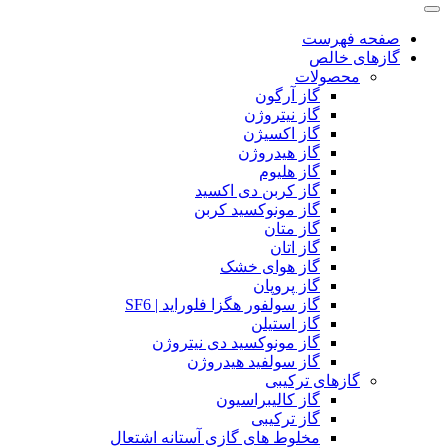
صفحه فهرست
گازهای خالص
محصولات
گاز آرگون
گاز نیتروژن
گاز اکسیژن
گاز هیدروژن
گاز هلیوم
گاز کربن دی اکسید
گاز مونوکسید کربن
گاز متان
گاز اتان
گاز هوای خشک
گاز پروپان
گاز سولفور هگزا فلوراید | SF6
گاز استیلن
گاز مونوکسید دی نیتروژن
گاز سولفید هیدروژن
گازهای ترکیبی
گاز کالیبراسیون
گاز ترکیبی
مخلوط های گازی آستانه اشتعال