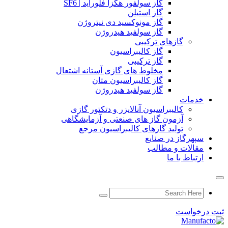
گاز سولفور هگزا فلوراید | SF6
گاز استیلن
گاز مونوکسید دی نیتروژن
گاز سولفید هیدروژن
گازهای ترکیبی
گاز کالیبراسیون
گاز ترکیبی
مخلوط های گازی آستانه اشتعال
گاز کالیبراسیون متان
گاز سولفید هیدروژن
خدمات
کالیبراسیون آنالایزر و دتکتور گازی
آزمون گاز های صنعتی و آزمایشگاهی
تولید گازهای کالیبراسیون مرجع
سپهرگاز در صنایع
مقالات و مطالب
ارتباط با ما
ثبت درخواست