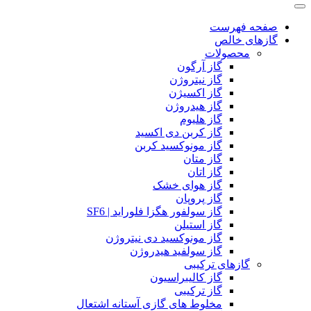
صفحه فهرست
گازهای خالص
محصولات
گاز آرگون
گاز نیتروژن
گاز اکسیژن
گاز هیدروژن
گاز هلیوم
گاز کربن دی اکسید
گاز مونوکسید کربن
گاز متان
گاز اتان
گاز هوای خشک
گاز پروپان
گاز سولفور هگزا فلوراید | SF6
گاز استیلن
گاز مونوکسید دی نیتروژن
گاز سولفید هیدروژن
گازهای ترکیبی
گاز کالیبراسیون
گاز ترکیبی
مخلوط های گازی آستانه اشتعال