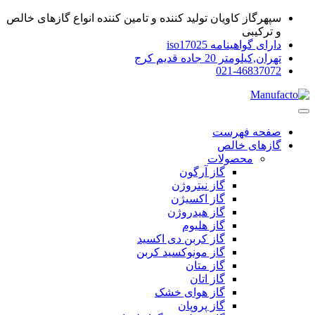
سپهرگاز کاویان تولید کننده و تامین کننده انواع گازهای خالص
و ترکیبی
دارای گواهینامه iso17025
تهران,کیلومتر 20 جاده قدیم کرج
021-46837072
صفحه فهرست
گازهای خالص
محصولات
گاز آرگون
گاز نیتروژن
گاز اکسیژن
گاز هیدروژن
گاز هلیوم
گاز کربن دی اکسید
گاز مونوکسید کربن
گاز متان
گاز اتان
گاز هوای خشک
گاز پروپان