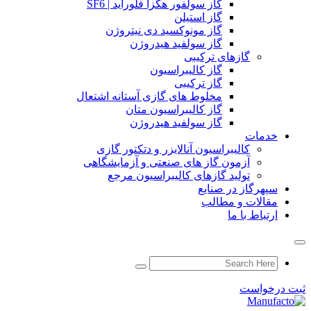
گاز سولفور هگزا فلوراید | SF6
گاز استیلن
گاز مونوکسید دی نیتروژن
گاز سولفید هیدروژن
گازهای ترکیبی
گاز کالیبراسیون
گاز ترکیبی
مخلوط های گازی آستانه اشتعال
گاز کالیبراسیون متان
گاز سولفید هیدروژن
خدمات
کالیبراسیون آنالایزر و دتکتور گازی
آزمون گاز های صنعتی و آزمایشگاهی
تولید گازهای کالیبراسیون مرجع
سپهرگاز در صنایع
مقالات و مطالب
ارتباط با ما
ثبت درخواست