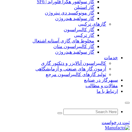
گاز سولفور هگزا فلوراید | SF6
گاز استیلن
گاز مونوکسید دی نیتروژن
گاز سولفید هیدروژن
گازهای ترکیبی
گاز کالیبراسیون
گاز ترکیبی
مخلوط های گازی آستانه اشتعال
گاز کالیبراسیون متان
گاز سولفید هیدروژن
خدمات
کالیبراسیون آنالایزر و دتکتور گازی
آزمون گاز های صنعتی و آزمایشگاهی
تولید گازهای کالیبراسیون مرجع
سپهرگاز در صنایع
مقالات و مطالب
ارتباط با ما
ثبت درخواست