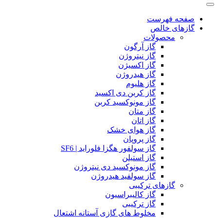
صفحه فهرست
گازهای خالص
محصولات
گاز آرگون
گاز نیتروژن
گاز اکسیژن
گاز هیدروژن
گاز هلیوم
گاز کربن دی اکسید
گاز مونوکسید کربن
گاز متان
گاز اتان
گاز هوای خشک
گاز پروپان
گاز سولفور هگزا فلوراید | SF6
گاز استیلن
گاز مونوکسید دی نیتروژن
گاز سولفید هیدروژن
گازهای ترکیبی
گاز کالیبراسیون
گاز ترکیبی
مخلوط های گازی آستانه اشتعال