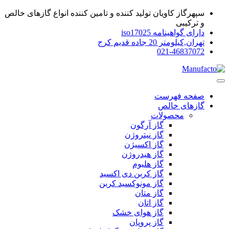
سپهرگاز کاویان تولید کننده و تامین کننده انواع گازهای خالص
و ترکیبی
دارای گواهینامه iso17025
تهران,کیلومتر 20 جاده قدیم کرج
021-46837072
صفحه فهرست
گازهای خالص
محصولات
گاز آرگون
گاز نیتروژن
گاز اکسیژن
گاز هیدروژن
گاز هلیوم
گاز کربن دی اکسید
گاز مونوکسید کربن
گاز متان
گاز اتان
گاز هوای خشک
گاز پروپان