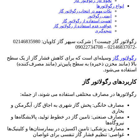
نحوه کار رگولاتور گاز
انواع رگولاتورها
نکات مهم در انتخاب رگولاتور گاز
ایمنی رگولاتور
اهمیت استفاده از رگولاتور گاز
عواقب عدم استفاده از رگولاتور گاز
نتیجه‌گیری
رگولاتور گاز چیست؟ | شرکت سپهر گاز کاویان: 02146835980
-02146837072 – 09022734708
رگولاتور گاز
وسیله‌ای است که برای کاهش فشار گاز از یک سطح
بالا (مانند مخزن ذخیره) به سطح پایین‌تر (مانند مصرف‌کننده)
استفاده می‌شود.
کاربردهای رگولاتور گاز
رگولاتورها در مصارف مختلفی استفاده می شوند، از جمله:
مصارف خانگی: پخش گاز شهری به اجاق گاز، آبگرمکن و
بخاری
مصارف صنعتی: تامین گاز در خطوط تولید، پالایشگاه‌ها و
نیروگاه‌ها
مصارف پزشکی: تامین اکسیژن در بیمارستان‌ها و کلینیک‌ها
غواصی: تنظیم فشار گاز تنفسی برای غواصان