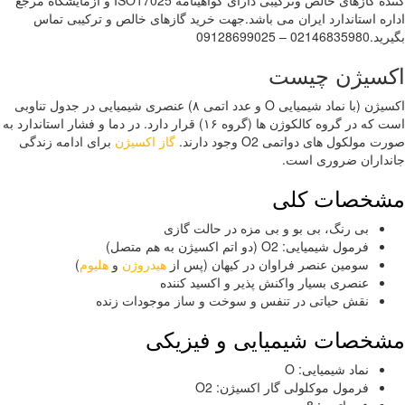
کننده گازهای خالص وترکیبی دارای گواهینامه ISO17025 و آزمایشگاه مرجع
ره استاندارد ایران می باشد.جهت خرید گازهای خالص و ترکیبی تماس
02146 – 09128699025
سیژن چیست
اکسیژن (با نماد شیمیایی O و عدد اتمی ۸) عنصری شیمیایی در جدول تناوبی
است که در گروه کالکوژن ها (گروه ۱۶) قرار دارد. در دما و فشار استاندارد به
 مولکول های دواتمی O2 وجود دارند.
گاز اکسیژن
برای ادامه زندگی
داران ضروری است.
خصات کلی
بی رنگ، بی بو و بی مزه در حالت گازی
فرمول شیمیایی: O2 (دو اتم اکسیژن به هم متصل)
سومین عنصر فراوان در کیهان (پس از
هیدروژن
و
هلیوم
)
عنصری بسیار واکنش پذیر و اکسید کننده
نقش حیاتی در تنفس و سوخت و ساز موجودات زنده
خصات شیمیایی و فیزیکی
نماد شیمیایی: O
فرمول موکلولی گار اکسیژن: O2