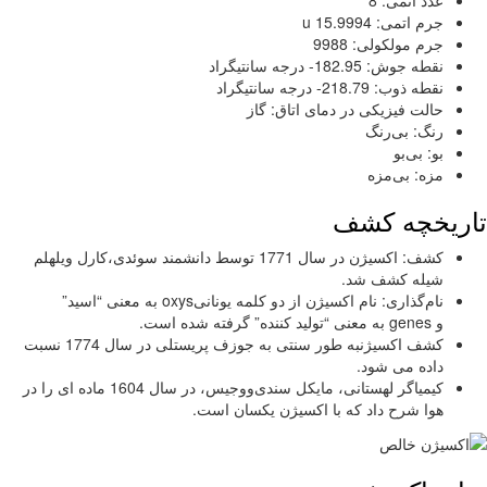
عدد اتمی: 8
جرم اتمی: 15.9994 u
جرم مولکولی: 9988
نقطه جوش: 182.95- درجه سانتیگراد
نقطه ذوب: 218.79- درجه سانتیگراد
حالت فیزیکی در دمای اتاق: گاز
رنگ: بی‌رنگ
بو: بی‌بو
مزه: بی‌مزه
ریخچه کشف
کشف: اکسیژن در سال 1771 توسط دانشمند سوئدی،کارل ویلهلم
شیله کشف شد.
نام‌گذاری: نام اکسیژن از دو کلمه یونانیoxys به معنی “اسید”
و genes به معنی “تولید کننده” گرفته شده است.
کشف اکسیژنبه طور سنتی به جوزف پریستلی در سال 1774 نسبت
داده می شود.
کیمیاگر لهستانی، مایکل سندی‌ووجیس، در سال 1604 ماده ای را در
هوا شرح داد که با اکسیژن یکسان است.