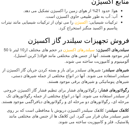
ابع اکسیژن
هوا: حدود 21% از هوای زمین را اکسیژن تشکیل می دهد.
آب: آب به طور طبیعی حاوی اکسیژن است.
ترکیبات شیمیایی:
اکسیژن
را می توان از ترکیبات شیمیایی مانند نیترات
پتاسیم و اکسید منگنز استخراج کرد.
وش تجهیزات سیلندر گاز اکسیژن
ندرهای اکسیژن:
سیلندرهای اکسیژن
در حجم های مختلف از10 لیتر تا 50
ر موجود هستند. آنها از جنس های مختلفی مانند فولاد( کربن استیل)،
مینیوم و کامپوزیت ساخته می شوند.
های سیلندر:
شیرهای سیلندر برای باز و بسته کردن جریان گاز اکسیژن از
ندر استفاده می شوند. آنها در انواع مختلفی از جمله شیرهای دستی،
های پنوماتیکی و شیرهای برقی موجود هستند.
لاتورهای فشار:
رگولاتورهای فشار برای تنظیم فشار گاز اکسیژن خروجی
سیلندر استفاده می شوند. آنها در انواع مختلفی از جمله رگولاتورهای تک
له ای، رگولاتورهای دو مرحله ای و رگولاتورهای دیافراگمی موجود هستند.
هک سیلندر:
کلاهک سیلندر اکسیژن درپوش یا محافظی است که بر روی
 سیلندر متان قرار می گیرد. این کلاهک ها از جنس های مختلفی مانند
ستیک، فلز و کامپوزیت ساخته می شوند.