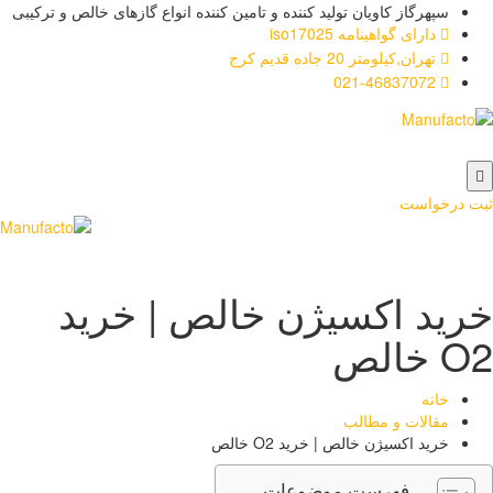
سپهرگاز کاویان تولید کننده و تامین کننده انواع گازهای خالص و ترکیبی
دارای گواهینامه iso17025
تهران,کیلومتر 20 جاده قدیم کرج
021-46837072
ت درخواست
رید اکسیژن خالص | خرید
خالص
خانه
مقالات و مطالب
خرید اکسیژن خالص | خرید O2 خالص
فهرست موضوعات