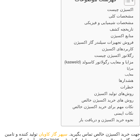
اکسیژن چیست
مشخصات کلی
مشخصات شیمیایی و فیزیکی
تاریخچه کشف
منابع اکسیژن
فروش تجهیزات سیلندر گاز اکسیژن
کاربردهای اکسیژن
رگلاتور اکسیژن چیست
مزایا و معایب رگولاتور کاسولد (kasweld)
مزایا
معایب
هشدارها
خطرات
روش‌های تولید اکسیژن
روش های خرید اکسیژن خالص
نکات مهم برای خرید اکسیژن خالص
نکات ایمنی
نحوه خرید اکسیژن و دریافت بار
 خرید اکسیژن خالص تماس بگیرید.
سپهر گاز کاویان
تولید کننده و تامین